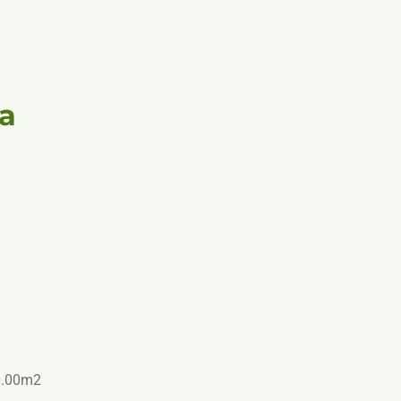
ja
a
70.00m2